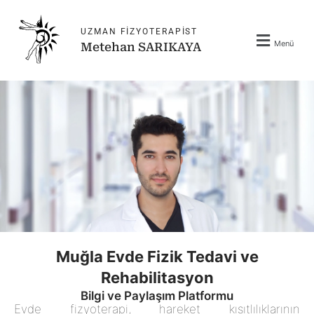
İçeriğe
atla
UZMAN FIZYOTERAPIST
Menü
Metehan SARIKAYA
Muğla Evde Fizik Tedavi ve
Rehabilitasyon
Bilgi ve Paylaşım Platformu
Evde fizyoterapi, hareket kısıtlılıklarının