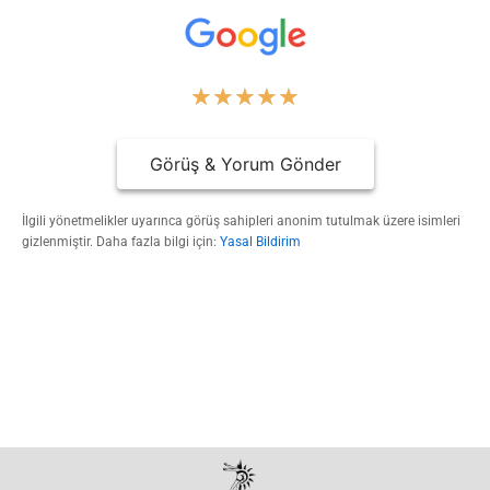
5
★
★
★
★
★
/
Görüş & Yorum Gönder
5
ü
İlgili yönetmelikler uyarınca görüş sahipleri anonim tutulmak üzere isimleri
gizlenmiştir. Daha fazla bilgi için:
Yasal Bildirim
z
e
r
i
n
d
e