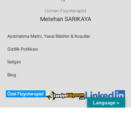
n
Uzman Fizyoterapist
Metehan SARIKAYA
d
e
Aydınlatma Metni, Yasal Bildirim & Koşullar
ğ
Gizlilik Politikası
e
İletişim
r
l
Blog
e
n
Language »
d
i
r