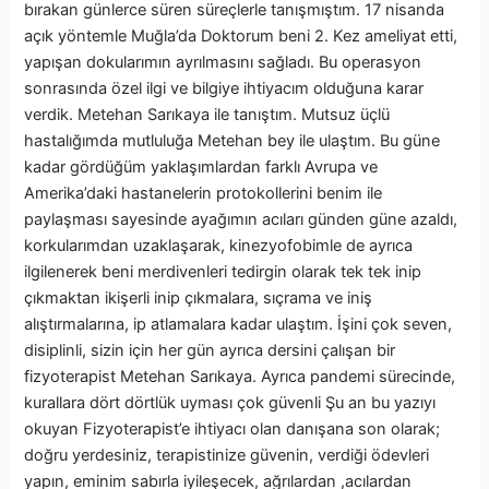
bırakan günlerce süren süreçlerle tanışmıştım. 17 nisanda
açık yöntemle Muğla’da Doktorum beni 2. Kez ameliyat etti,
yapışan dokularımın ayrılmasını sağladı. Bu operasyon
sonrasında özel ilgi ve bilgiye ihtiyacım olduğuna karar
verdik. Metehan Sarıkaya ile tanıştım. Mutsuz üçlü
hastalığımda mutluluğa Metehan bey ile ulaştım. Bu güne
kadar gördüğüm yaklaşımlardan farklı Avrupa ve
Amerika’daki hastanelerin protokollerini benim ile
paylaşması sayesinde ayağımın acıları günden güne azaldı,
korkularımdan uzaklaşarak, kinezyofobimle de ayrıca
ilgilenerek beni merdivenleri tedirgin olarak tek tek inip
çıkmaktan ikişerli inip çıkmalara, sıçrama ve iniş
alıştırmalarına, ip atlamalara kadar ulaştım. İşini çok seven,
disiplinli, sizin için her gün ayrıca dersini çalışan bir
fizyoterapist Metehan Sarıkaya. Ayrıca pandemi sürecinde,
kurallara dört dörtlük uyması çok güvenli Şu an bu yazıyı
okuyan Fizyoterapist’e ihtiyacı olan danışana son olarak;
doğru yerdesiniz, terapistinize güvenin, verdiği ödevleri
yapın, eminim sabırla iyileşecek, ağrılardan ,acılardan